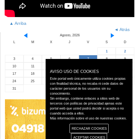
▲ Arriba
◄ Atrás
Agosto, 2026
L
M
X
J
V
S
D
1
2
3
4
5
6
7
8
9
10
11
12
13
14
15
16
AVISO USO DE COOKIES
17
18
19
20
21
22
23
Este portal web únicamente utiliza cookies propias
24
25
26
27
28
29
30
con finalidad técnica, no recaba ni cede datos de
31
carácter personal de los usuarios sin su
conocimiento.
Sin embargo, contiene enlaces a sitios web de
terceros con políticas de privacidad ajenas este
portal web que usted podrá decidir si acepta o no
cuando acceda a ellos.
Más información sobre el uso de nuestras cookies.
RECHAZAR COOKIES
ACEPTAR COOKIES