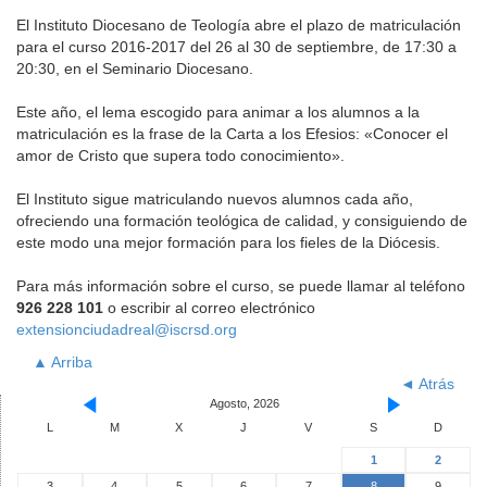
El Instituto Diocesano de Teología abre el plazo de matriculación
para el curso 2016-2017 del 26 al 30 de septiembre, de 17:30 a
20:30, en el Seminario Diocesano.
Este año, el lema escogido para animar a los alumnos a la
matriculación es la frase de la Carta a los Efesios: «Conocer el
amor de Cristo que supera todo conocimiento».
El Instituto sigue matriculando nuevos alumnos cada año,
ofreciendo una formación teológica de calidad, y consiguiendo de
este modo una mejor formación para los fieles de la Diócesis.
Para más información sobre el curso, se puede llamar al teléfono
926 228 101
o escribir al correo electrónico
extensionciudadreal@iscrsd.org
▲ Arriba
◄ Atrás
Agosto, 2026
L
M
X
J
V
S
D
1
2
3
4
5
6
7
8
9