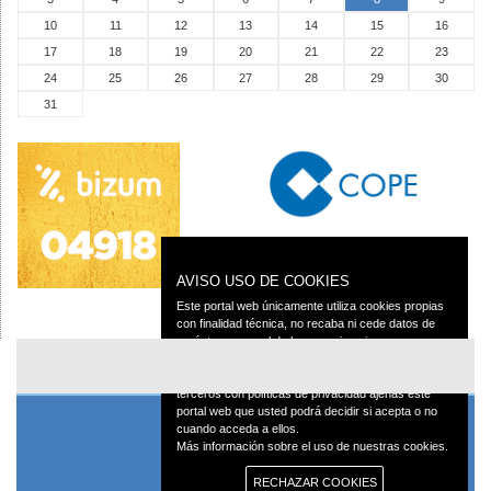
10
11
12
13
14
15
16
17
18
19
20
21
22
23
24
25
26
27
28
29
30
31
AVISO USO DE COOKIES
Este portal web únicamente utiliza cookies propias
con finalidad técnica, no recaba ni cede datos de
carácter personal de los usuarios sin su
conocimiento.
Sin embargo, contiene enlaces a sitios web de
terceros con políticas de privacidad ajenas este
portal web que usted podrá decidir si acepta o no
cuando acceda a ellos.
Más información sobre el uso de nuestras cookies.
RECHAZAR COOKIES