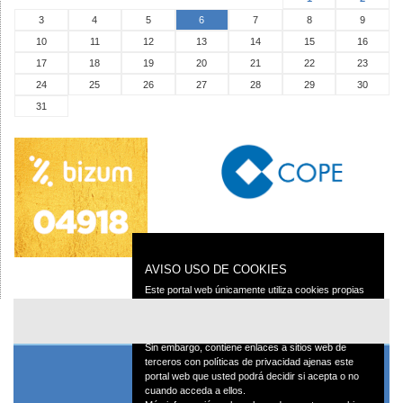
3
4
5
6
7
8
9
10
11
12
13
14
15
16
17
18
19
20
21
22
23
24
25
26
27
28
29
30
31
AVISO USO DE COOKIES
Este portal web únicamente utiliza cookies propias
con finalidad técnica, no recaba ni cede datos de
carácter personal de los usuarios sin su
conocimiento.
Sin embargo, contiene enlaces a sitios web de
terceros con políticas de privacidad ajenas este
portal web que usted podrá decidir si acepta o no
cuando acceda a ellos.