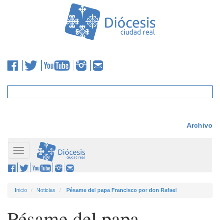
Archivo
Toggle
navigation
Inicio
Noticias
Pésame del papa Francisco por don Rafael
Pésame del papa