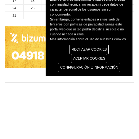
17
18
19
20
21
22
23
con finalidad técnica, no recaba ni cede datos de
24
25
26
27
28
29
30
carácter personal de los usuarios sin su
conocimiento.
31
Sin embargo, contiene enlaces a sitios web de
terceros con políticas de privacidad ajenas este
portal web que usted podrá decidir si acepta o no
cuando acceda a ellos.
Más información sobre el uso de nuestras cookies.
RECHAZAR COOKIES
ACEPTAR COOKIES
CONFIGURACIÓN E INFORMACIÓN
© 2013 Diócesis de Ciudad Real C/Caballeros 5, 13001 Ciudad Real - Tlf.:926
250 25 0 - Fax.: 926 251 258
Aviso Legal
Política de Privacidad
Política de Cookies