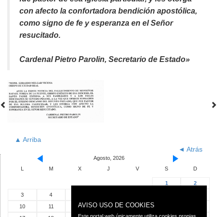
con afecto la confortadora bendición apostólica,
como signo de fe y esperanza en el Señor
resucitado.
Cardenal Pietro Parolin, Secretario de Estado»
▲ Arriba
◄ Atrás
Agosto, 2026
L
M
X
J
V
S
D
1
2
3
4
5
6
7
8
9
AVISO USO DE COOKIES
10
11
12
13
14
15
16
Este portal web únicamente utiliza cookies propias