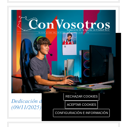
AVISO USO DE COOKIES
Este portal web únicamente utiliza cookies propias
con finalidad técnica, no recaba ni cede datos de
carácter personal de los usuarios sin su
conocimiento.
Sin embargo, contiene enlaces a sitios web de
terceros con políticas de privacidad ajenas este
portal web que usted podrá decidir si acepta o no
cuando acceda a ellos.
Más información sobre el uso de nuestras cookies.
RECHAZAR COOKIES
Dedicación de la Basílica de Letrán
ACEPTAR COOKIES
(09/11/2025)
CONFIGURACIÓN E INFORMACIÓN