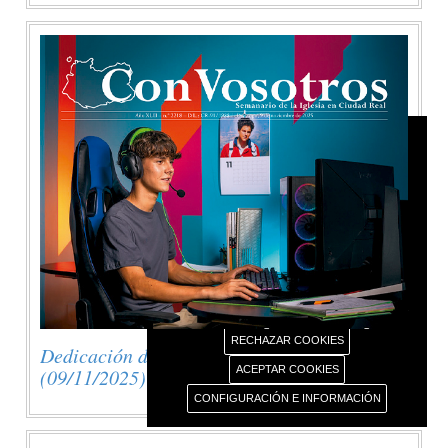
AVISO USO DE COOKIES
Este portal web únicamente utiliza cookies propias
con finalidad técnica, no recaba ni cede datos de
carácter personal de los usuarios sin su
conocimiento.
Sin embargo, contiene enlaces a sitios web de
terceros con políticas de privacidad ajenas este
portal web que usted podrá decidir si acepta o no
cuando acceda a ellos.
Más información sobre el uso de nuestras cookies.
RECHAZAR COOKIES
Dedicación de la Basílica de Letrán
ACEPTAR COOKIES
(09/11/2025)
CONFIGURACIÓN E INFORMACIÓN