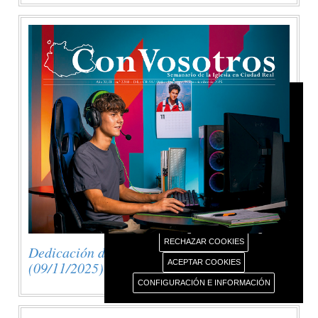
AVISO USO DE COOKIES
Este portal web únicamente utiliza cookies propias
con finalidad técnica, no recaba ni cede datos de
carácter personal de los usuarios sin su
conocimiento.
Sin embargo, contiene enlaces a sitios web de
terceros con políticas de privacidad ajenas este
portal web que usted podrá decidir si acepta o no
cuando acceda a ellos.
Más información sobre el uso de nuestras cookies.
RECHAZAR COOKIES
Dedicación de la Basílica de Letrán
ACEPTAR COOKIES
(09/11/2025)
CONFIGURACIÓN E INFORMACIÓN