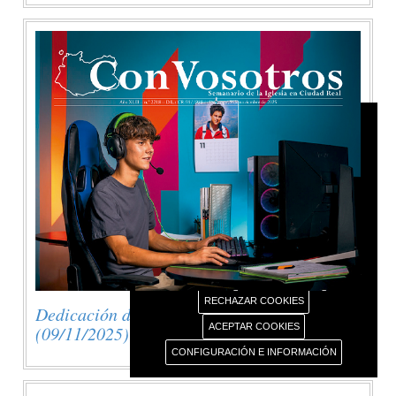
AVISO USO DE COOKIES
Este portal web únicamente utiliza cookies propias
con finalidad técnica, no recaba ni cede datos de
carácter personal de los usuarios sin su
conocimiento.
Sin embargo, contiene enlaces a sitios web de
terceros con políticas de privacidad ajenas este
portal web que usted podrá decidir si acepta o no
cuando acceda a ellos.
Más información sobre el uso de nuestras cookies.
RECHAZAR COOKIES
Dedicación de la Basílica de Letrán
ACEPTAR COOKIES
(09/11/2025)
CONFIGURACIÓN E INFORMACIÓN