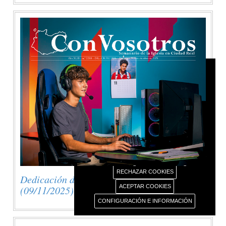
AVISO USO DE COOKIES
Este portal web únicamente utiliza cookies propias
con finalidad técnica, no recaba ni cede datos de
carácter personal de los usuarios sin su
conocimiento.
Sin embargo, contiene enlaces a sitios web de
terceros con políticas de privacidad ajenas este
portal web que usted podrá decidir si acepta o no
cuando acceda a ellos.
Más información sobre el uso de nuestras cookies.
RECHAZAR COOKIES
Dedicación de la Basílica de Letrán
ACEPTAR COOKIES
(09/11/2025)
CONFIGURACIÓN E INFORMACIÓN