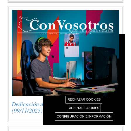
AVISO USO DE COOKIES
Este portal web únicamente utiliza cookies propias
con finalidad técnica, no recaba ni cede datos de
carácter personal de los usuarios sin su
conocimiento.
Sin embargo, contiene enlaces a sitios web de
terceros con políticas de privacidad ajenas este
portal web que usted podrá decidir si acepta o no
cuando acceda a ellos.
Más información sobre el uso de nuestras cookies.
RECHAZAR COOKIES
Dedicación de la Basílica de Letrán
ACEPTAR COOKIES
(09/11/2025)
CONFIGURACIÓN E INFORMACIÓN