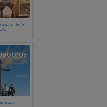
scua o de la
rdia
uaresma