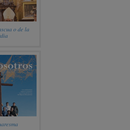
scua o de la
rdia
uaresma