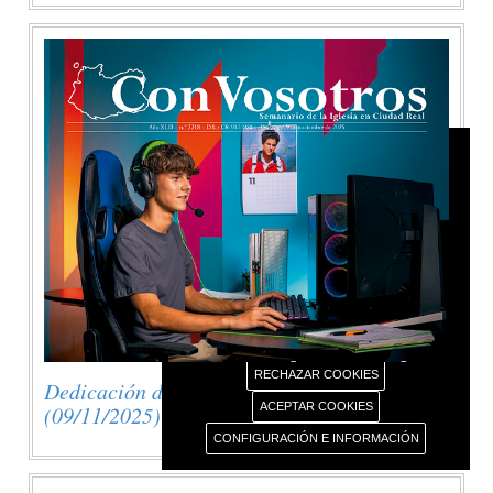
AVISO USO DE COOKIES
Este portal web únicamente utiliza cookies propias
con finalidad técnica, no recaba ni cede datos de
carácter personal de los usuarios sin su
conocimiento.
Sin embargo, contiene enlaces a sitios web de
terceros con políticas de privacidad ajenas este
portal web que usted podrá decidir si acepta o no
cuando acceda a ellos.
Más información sobre el uso de nuestras cookies.
RECHAZAR COOKIES
Dedicación de la Basílica de Letrán
ACEPTAR COOKIES
(09/11/2025)
CONFIGURACIÓN E INFORMACIÓN