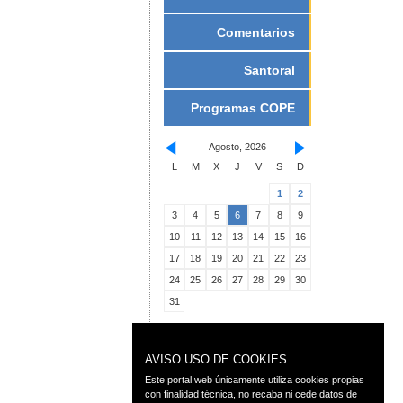
Comentarios
Santoral
Programas COPE
Agosto, 2026
L
M
X
J
V
S
D
1
2
3
4
5
6
7
8
9
10
11
12
13
14
15
16
17
18
19
20
21
22
23
24
25
26
27
28
29
30
31
AVISO USO DE COOKIES
Este portal web únicamente utiliza cookies propias
con finalidad técnica, no recaba ni cede datos de