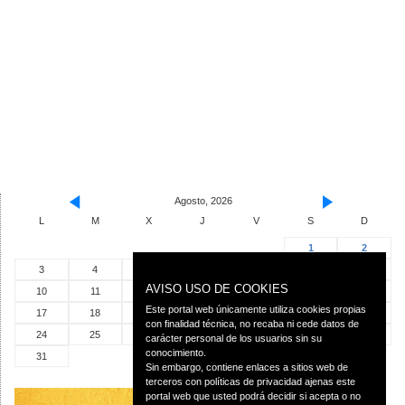
Agosto, 2026
L
M
X
J
V
S
D
1
2
3
4
5
6
7
8
9
AVISO USO DE COOKIES
10
11
12
13
14
15
16
Este portal web únicamente utiliza cookies propias
17
18
19
20
21
22
23
con finalidad técnica, no recaba ni cede datos de
24
25
26
27
28
29
30
carácter personal de los usuarios sin su
conocimiento.
31
Sin embargo, contiene enlaces a sitios web de
terceros con políticas de privacidad ajenas este
portal web que usted podrá decidir si acepta o no