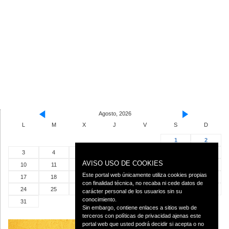
Agosto, 2026
L
M
X
J
V
S
D
1
2
3
4
5
6
7
8
9
AVISO USO DE COOKIES
10
11
12
13
14
15
16
Este portal web únicamente utiliza cookies propias
17
18
19
20
21
22
23
con finalidad técnica, no recaba ni cede datos de
24
25
26
27
28
29
30
carácter personal de los usuarios sin su
conocimiento.
31
Sin embargo, contiene enlaces a sitios web de
terceros con políticas de privacidad ajenas este
portal web que usted podrá decidir si acepta o no